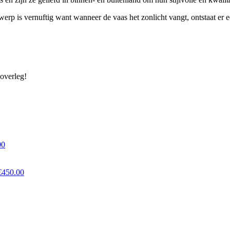
rp is vernuftig want wanneer de vaas het zonlicht vangt, ontstaat er e
 overleg!
00
€
450.00