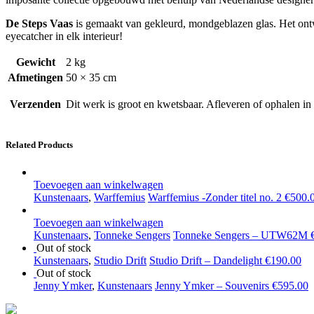
De Steps Vaas
is gemaakt van gekleurd, mondgeblazen glas. Het ontwe
eyecatcher in elk interieur!
Gewicht
2 kg
Afmetingen
50 × 35 cm
Verzenden
Dit werk is groot en kwetsbaar. Afleveren of ophalen in
Related Products
Toevoegen aan winkelwagen
Kunstenaars
,
Warffemius
Warffemius -Zonder titel no. 2
€
500.
Toevoegen aan winkelwagen
Kunstenaars
,
Tonneke Sengers
Tonneke Sengers – UTW62M
Out of stock
Kunstenaars
,
Studio Drift
Studio Drift – Dandelight
€
190.00
Out of stock
Jenny Ymker
,
Kunstenaars
Jenny Ymker – Souvenirs
€
595.00