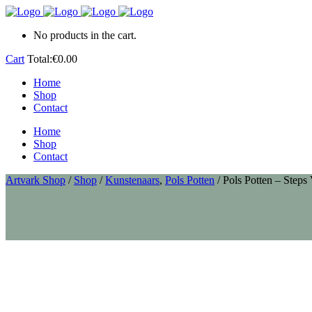
No products in the cart.
Cart
Total:
€
0.00
Home
Shop
Contact
Home
Shop
Contact
Artvark Shop
/
Shop
/
Kunstenaars
,
Pols Potten
/
Pols Potten – Steps 