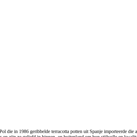
ol die in 1986 geribbelde terracotta potten uit Spanje importeerde die
n zijn ze geliefd in binnen- en buitenland om hun stijlvolle en kwali