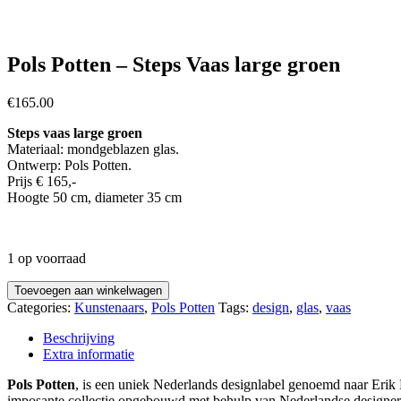
Pols Potten – Steps Vaas large groen
€
165.00
Steps vaas large groen
Materiaal: mondgeblazen glas.
Ontwerp: Pols Potten.
Prijs € 165,-
Hoogte 50 cm, diameter 35 cm
1 op voorraad
Toevoegen aan winkelwagen
Categories:
Kunstenaars
,
Pols Potten
Tags:
design
,
glas
,
vaas
Beschrijving
Extra informatie
Pols Potten
, is een uniek Nederlands designlabel genoemd naar Erik P
imposante collectie opgebouwd met behulp van Nederlandse designers e