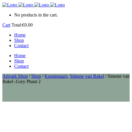
No products in the cart.
Cart
Total:
€
0.00
Home
Shop
Contact
Home
Shop
Contact
Artvark Shop
/
Shop
/
Kunstenaars
,
Simone van Bakel
/
Simone van
Bakel -Grey Phant 2