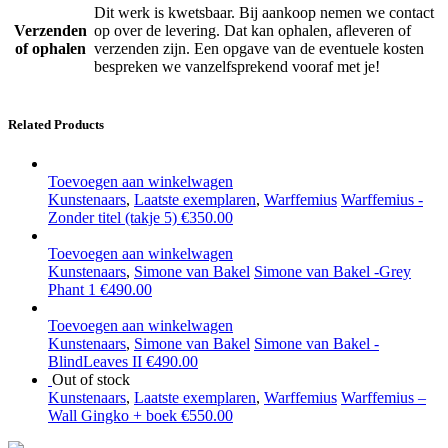
Dit werk is kwetsbaar. Bij aankoop nemen we contact
Verzenden
op over de levering. Dat kan ophalen, afleveren of
of ophalen
verzenden zijn. Een opgave van de eventuele kosten
bespreken we vanzelfsprekend vooraf met je!
Related Products
Toevoegen aan winkelwagen
Kunstenaars
,
Laatste exemplaren
,
Warffemius
Warffemius -
Zonder titel (takje 5)
€
350.00
Toevoegen aan winkelwagen
Kunstenaars
,
Simone van Bakel
Simone van Bakel -Grey
Phant 1
€
490.00
Toevoegen aan winkelwagen
Kunstenaars
,
Simone van Bakel
Simone van Bakel -
BlindLeaves II
€
490.00
Out of stock
Kunstenaars
,
Laatste exemplaren
,
Warffemius
Warffemius –
Wall Gingko + boek
€
550.00