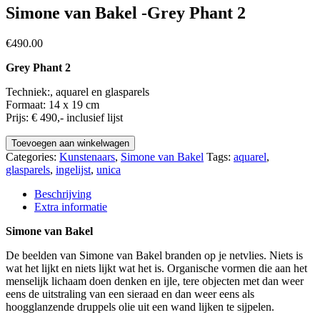
Simone van Bakel -Grey Phant 2
€
490.00
Grey Phant 2
Techniek:, aquarel en glasparels
Formaat: 14 x 19 cm
Prijs: € 490,- inclusief lijst
Toevoegen aan winkelwagen
Categories:
Kunstenaars
,
Simone van Bakel
Tags:
aquarel
,
glasparels
,
ingelijst
,
unica
Beschrijving
Extra informatie
Simone van Bakel
De beelden van Simone van Bakel branden op je netvlies. Niets is
wat het lijkt en niets lijkt wat het is. Organische vormen die aan het
menselijk lichaam doen denken en ijle, tere objecten met dan weer
eens de uitstraling van een sieraad en dan weer eens als
hoogglanzende druppels olie uit een wand lijken te sijpelen.