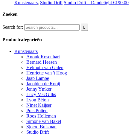
Kunstenaars
,
Studio Drift
Studio Drift – Dandelight
€
190.00
Zoeken
Search for:
Productcategorieën
Kunstenaars
Anouk Rosenhart
Bernard Heesen
Helmuth van Galen
Henriette van 't Hoog
Jaap Lampe
Jacobien de Rooij
Jenny Ymker
Lucy MacGillis
Lyon Béton
Ninet Kaijser
Pols Potten
Roos Holleman
Simone van Bakel
Sjoerd Buisman
Studio Drift