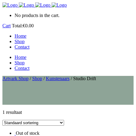
No products in the cart.
Cart
Total:
€
0.00
Home
Shop
Contact
Home
Shop
Contact
Artvark Shop
/
Shop
/
Kunstenaars
/
Studio Drift
1 resultaat
Out of stock