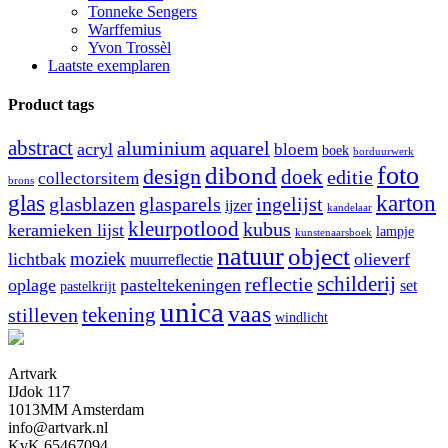
Tonneke Sengers
Warffemius
Yvon Trossèl
Laatste exemplaren
Product tags
abstract
aluminium
aquarel
acryl
bloem
boek
borduurwerk
dibond
foto
design
doek
editie
collectorsitem
brons
glas
karton
glasblazen
glasparels
ingelijst
ijzer
kandelaar
kleurpotlood
kubus
keramieken lijst
lampje
kunstenaarsboek
natuur
object
moziek
lichtbak
olieverf
muurreflectie
schilderij
reflectie
oplage
pasteltekeningen
set
pastelkrijt
unica
vaas
tekening
stilleven
windlicht
Artvark
IJdok 117
1013MM Amsterdam
info@artvark.nl
KvK 65467094